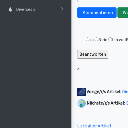
Diverses 2
Kommentieren
We
Ja
Nein
Ich weiß
-->
Vorige/r/s Artikel:
Die
Nächste/r/s Artikel:
Liste aller Artikel