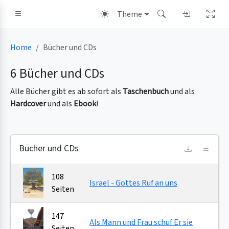
Theme
Home
Bücher und CDs
6 Bücher und CDs
Alle Bücher gibt es ab sofort als
Taschenbuch
und als
Hardcover
und als
Ebook
!
Bücher und CDs
108
Israel - Gottes Ruf an uns
Seiten
147
Als Mann und Frau schuf Er sie
Seiten