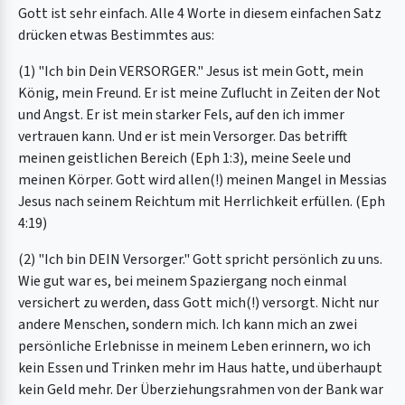
Gott ist sehr einfach. Alle 4 Worte in diesem einfachen Satz
drücken etwas Bestimmtes aus:
(1) "Ich bin Dein VERSORGER." Jesus ist mein Gott, mein
König, mein Freund. Er ist meine Zuflucht in Zeiten der Not
und Angst. Er ist mein starker Fels, auf den ich immer
vertrauen kann. Und er ist mein Versorger. Das betrifft
meinen geistlichen Bereich (Eph 1:3), meine Seele und
meinen Körper. Gott wird allen(!) meinen Mangel in Messias
Jesus nach seinem Reichtum mit Herrlichkeit erfüllen. (Eph
4:19)
(2) "Ich bin DEIN Versorger." Gott spricht persönlich zu uns.
Wie gut war es, bei meinem Spaziergang noch einmal
versichert zu werden, dass Gott mich(!) versorgt. Nicht nur
andere Menschen, sondern mich. Ich kann mich an zwei
persönliche Erlebnisse in meinem Leben erinnern, wo ich
kein Essen und Trinken mehr im Haus hatte, und überhaupt
kein Geld mehr. Der Überziehungsrahmen von der Bank war