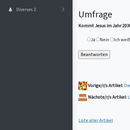
Diverses 2
Umfrage
Kommt Jesus im Jahr 2030
Ja
Nein
Ich weiß
Vorige/r/s Artikel:
Die
Nächste/r/s Artikel:
L
Liste aller Artikel