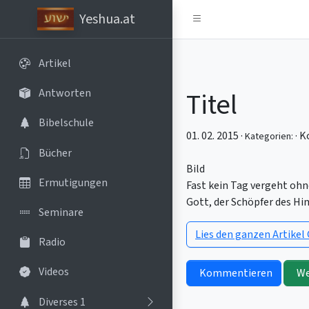
Yeshua.at
Artikel
Titel
Antworten
Bibelschule
01. 02. 2015 ·
·
K
Kategorien:
Bücher
Bild
Ermutigungen
Fast kein Tag vergeht ohn
Gott, der Schöpfer des Hi
Seminare
Lies den ganzen Artikel 
Radio
Videos
Kommentieren
We
Diverses 1