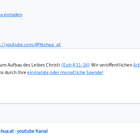
a einladen
s://youtube.com/@Yeshua_at
zum Aufbau des Leibes Christi
(Eph 4:11-16)
. Wir veröffentlichen
Art
ns durch Ihre
einmalige oder monatliche Spende!
shua.at
·
youtube Kanal