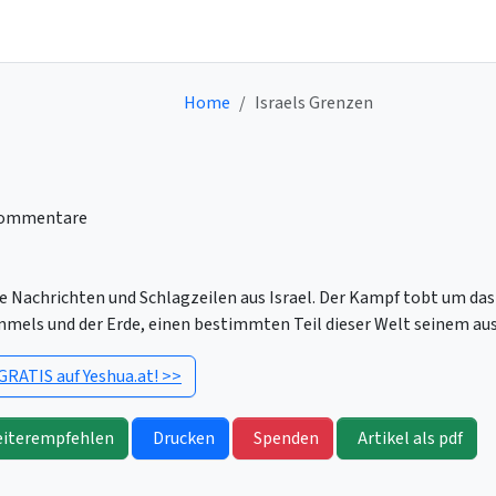
Home
Israels Grenzen
ommentare
e Nachrichten und Schlagzeilen aus Israel. Der Kampf tobt um das
mmels und der Erde, einen bestimmten Teil dieser Welt seinem au
GRATIS auf Yeshua.at! >>
iterempfehlen
Drucken
Spenden
Artikel als pdf