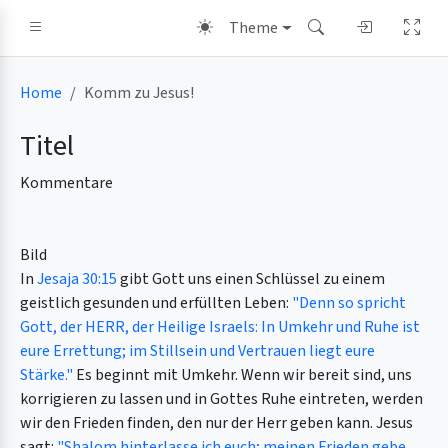
Theme
Home
Komm zu Jesus!
Titel
Kommentare
Bild
In
Jesaja 30:15
gibt Gott uns einen Schlüssel zu einem
geistlich gesunden und erfüllten Leben:
"Denn so spricht
Gott, der HERR, der Heilige Israels: In Umkehr und Ruhe ist
eure Errettung; im Stillsein und Vertrauen liegt eure
Stärke."
Es beginnt mit Umkehr. Wenn wir bereit sind, uns
korrigieren zu lassen und in Gottes Ruhe eintreten, werden
wir den Frieden finden, den nur der Herr geben kann. Jesus
sagt:
"Shalom hinterlasse ich euch; meinen Frieden gebe